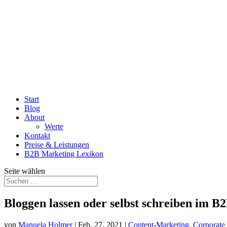
Start
Blog
About
Werte
Kontakt
Preise & Leistungen
B2B Marketing Lexikon
Seite wählen
Bloggen lassen oder selbst schreiben im B
von
Manuela Holmer
|
Feb. 27, 2021
|
Content-Marketing
,
Corporate