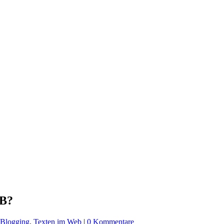
2B?
 Blogging
,
Texten im Web
|
0 Kommentare