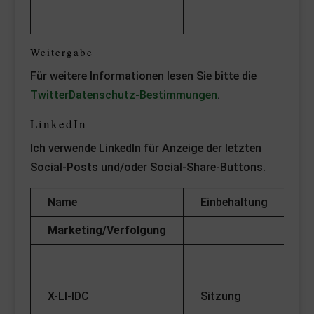
e
co
Weitergabe
Für weitere Informationen lesen Sie bitte die
TwitterDatenschutz-Bestimmungen
.
LinkedIn
Ich verwende LinkedIn für Anzeige der letzten
Social-Posts und/oder Social-Share-Buttons.
Name
Einbehaltung
Fu
Marketing/Verfolgung
St
Fu
X-LI-IDC
Sitzung
qu