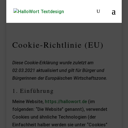
Cookie-Richtlinie (EU)
Diese Cookie-Erklärung wurde zuletzt am
02.03.2021 aktualisiert und gilt für Bürger und
Bürgerinnen der Europäischen Wirtschaftszone.
1. Einführung
Meine Website,
https://hallowort.de
(im
folgenden: “Die Website” genannt), verwendet
Cookies und ähnliche Technologien (der
Einfachheit halber werden sie unter “Cookies”