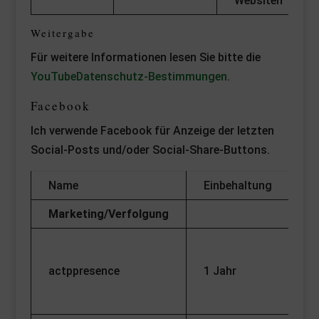
Websiten
Weitergabe
Für weitere Informationen lesen Sie bitte die
YouTubeDatenschutz-Bestimmungen
.
Facebook
Ich verwende Facebook für Anzeige der letzten
Social-Posts und/oder Social-Share-Buttons.
Name
Einbehaltung
Fu
Marketing/Verfolgung
Ve
Hä
actppresence
1 Jahr
an
W