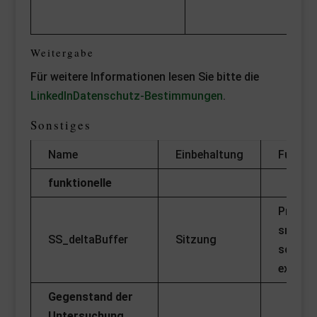
Se
be
Weitergabe
Für weitere Informationen lesen Sie bitte die
LinkedInDatenschutz-Bestimmungen
.
Sonstiges
Name
Einbehaltung
Funkti
funktionelle
Provide
smooth
SS_deltaBuffer
Sitzung
scrolli
experie
Gegenstand der
Untersuchung