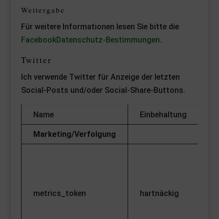
Weitergabe
Für weitere Informationen lesen Sie bitte die
FacebookDatenschutz-Bestimmungen
.
Twitter
Ich verwende Twitter für Anzeige der letzten
Social-Posts und/oder Social-Share-Buttons.
Name
Einbehaltung
Fu
Marketing/Verfolgung
Co
n
of
metrics_token
hartnäckig
th
se