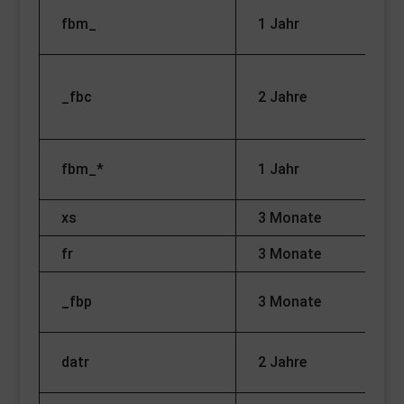
Sp
fbm_
1 Jahr
De
Ch
_fbc
2 Jahre
vi
be
Sp
fbm_*
1 Jahr
De
xs
3 Monate
fr
3 Monate
Ad
Ve
_fbp
3 Monate
qu
Sp
datr
2 Jahre
A