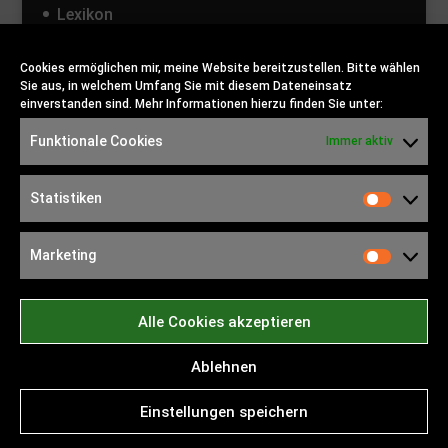
Lexikon
Kontakt
Cookies ermöglichen mir, meine Website bereitzustellen. Bitte wählen
Sie aus, in welchem Umfang Sie mit diesem Dateneinsatz
einverstanden sind. Mehr Informationen hierzu finden Sie unter:
Funktionale Cookies
Immer aktiv
Statistiken
Statist
Worüber möchten Sie sich
Marketing
informieren?
Market
Alle Cookies akzeptieren
Ablehnen
Einstellungen speichern
© 2022 Manuela Holmer