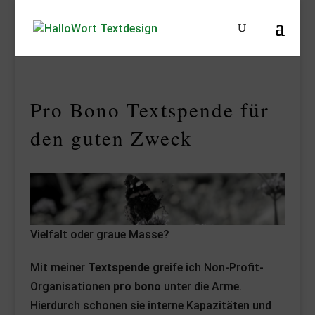
Pro Bono Textspende für
den guten Zweck
Vielfalt oder graue Masse?
Mit meiner
Textspende
greife ich Non-Profit-
Organisationen
pro bono
unter die Arme.
Hierdurch schonen sie interne Kapazitäten und