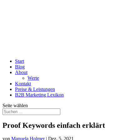
Start
Blog
About
Werte
Kontakt
Preise & Leistungen
B2B Marketing Lexikon
Seite wählen
Proof Keywords einfach erklärt
von
Manuela Holmer
|
Dez. 5, 2021