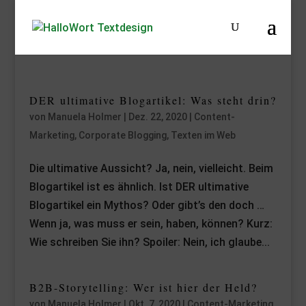
DER ultimative Blogartikel: Was steht drin?
von
Manuela Holmer
|
Dez. 22, 2020
|
Content-
Marketing
,
Corporate Blogging
,
Texten im Web
Die ultimative Aussicht? Ja, nein, vielleicht. Beim
Blogartikel ist es ähnlich. Ist DER ultimative
Blogartikel ein Mythos? Oder gibt’s den doch …
Wenn ja, was muss er sein, haben, können? Kurz:
Wie schreiben Sie ihn? Spoiler: Nein, ich glaube...
B2B-Storytelling: Wer ist hier der Held?
von
Manuela Holmer
|
Okt. 7, 2020
|
Content-Marketing
,